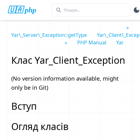
🇺🇦 php
«
Yar\_Server\_Exception::getType
Yar\_Client\_Excep
»
PHP Manual
Yar
Клас Yar_Client_Exception
(No version information available, might
only be in Git)
Вступ
Огляд класів