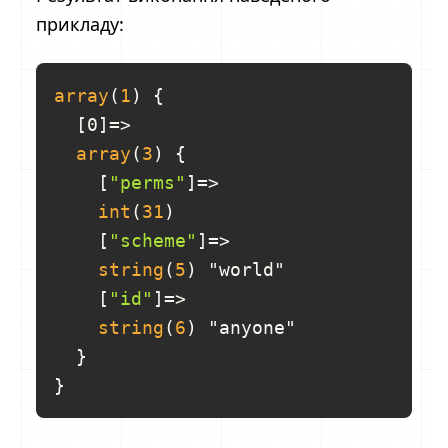
прикладу:
array
(
1
) {

[0]
=>

array
(
3
) {

[
"perms"
]
=>

int
(
31
)

[
"scheme"
]
=>

string
(
5
) "world"

[
"id"
]
=>

string
(
6
) "anyone"

  }
