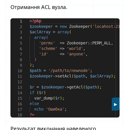
Отримання ACL вузла.
<?php
1
$zookeeper
=
new
Zookeeper
(
'locahost:2181'
)
2
$aclArray
=
array
(
3
array
(
4
'perms'
=>
Zookeeper
::
PERM_ALL
,
5
'scheme'
=>
'world'
,
6
'id'
=>
'anyone'
,
7
)
8
)
;
9
$path
=
'/path/to/newnode'
;
10
$zookeeper
->
setAcl
(
$path
,
$aclArray
)
;
11
12
$r
=
$zookeeper
->
getAcl
(
$path
)
;
13
if
(
$r
)
14
var_dump
(
$r
)
;
15
▶
else
16
echo
'Ошибка'
;
17
?>
18
Результат виконання наведеного