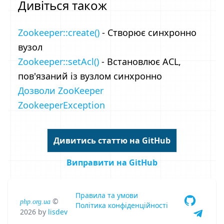
Дивіться також
Zookeeper::create()
- Створює синхронно
вузол
Zookeeper::setAcl()
- Встановлює ACL,
пов'язаний із вузлом синхронно
Дозволи ZooKeeper
ZookeeperException
Дивитись статтю на GitHub
Виправити на GitHub
Правила та умови
©
php.org.ua
Політика конфіденційності
2026
by
lisdev