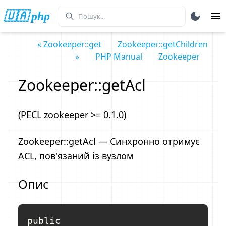
🇺🇦 php
« Zookeeper::get
Zookeeper::getChildren
»
PHP Manual
Zookeeper
Zookeeper::getAcl
(PECL zookeeper >= 0.1.0)
Zookeeper::getAcl — Синхронно отримує
ACL, пов'язаний із вузлом
Опис
public
