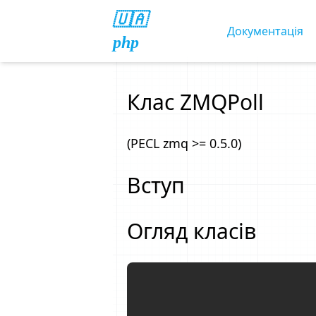
🇺🇦
Документація
php
Клас ZMQPoll
(PECL zmq >= 0.5.0)
Вступ
Огляд класів