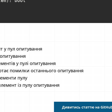
em): bool

т у пул опитування
 опитування
ементів у пулі опитування
тає помилки останнього опитування
лементи пулу
лемент із пулу опитування
Дивитись статтю на GitHu