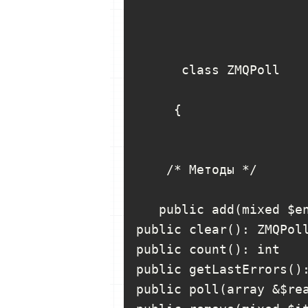
      class ZMQPoll

     {

    /* Методы */

   public add(mixed $en
public clear(): ZMQPoll
public count(): int

public getLastErrors():
public poll(array &$rea