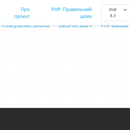
Про
PHP: Правильний
PHP
8.3
проєкт
шлях
« ZMQSocket::unbind
ZMQPoll::add »
PHP Manual