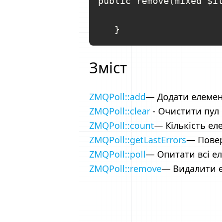
public remove(mixed $it
Зміст
ZMQPoll::add
— Додати елемен
ZMQPoll::clear
- Очистити пул
ZMQPoll::count
— Кількість ел
ZMQPoll::getLastErrors
— Повер
ZMQPoll::poll
— Опитати всі е
ZMQPoll::remove
— Видалити е