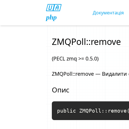
🇺🇦
Документація
php
ZMQPoll::remove
(PECL zmq >= 0.5.0)
ZMQPoll::remove — Видалити 
Опис