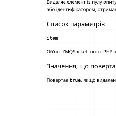
Видаляє елемент із пулу опи
або ідентифікатором, отрима
Список параметрів
item
Об'єкт ZMQSocket, потік PHP 
Значення, що поверт
Повертає
, якщо видале
true