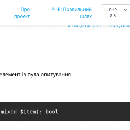
Про
PHP: Правильний
PHP
8.3
проєкт
шлях
« ZMQPoll::poll
ZMQDevi
елемент із пула опитування