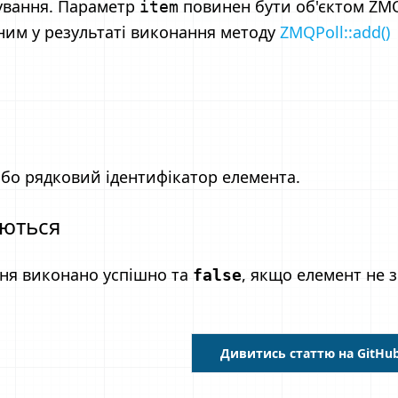
тування. Параметр
повинен бути об'єктом ZM
item
ним у результаті виконання методу
ZMQPoll::add()
або рядковий ідентифікатор елемента.
аються
ння виконано успішно та
, якщо елемент не 
false
Дивитись статтю на GitHu