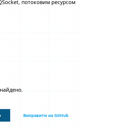
QSocket, потоковим ресурсом
знайдено.
b
Виправити на GitHub