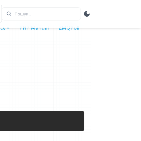
ce »
PHP Manual
ZMQPoll